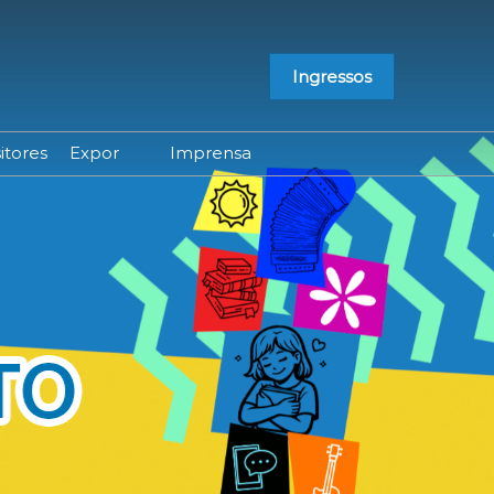
Ingressos
itores
Expor
Imprensa
Já sou Expositor
Credenciamento
Lista de Expositores
Contato
Lista de Produtos
Releases do Evento
Portal do Expositor