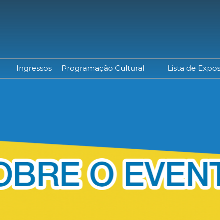
Ingressos
Programação Cultural
Lista de Expos
ba como Visitar
Programação Completa
ressos
Palestrantes
edenciamento
ta de Expositores
ta de Produtos
mo Chegar
el Holiday Inn
ita Escolar