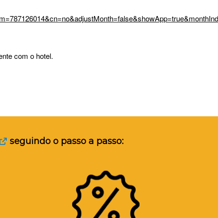
=787126014&cn=no&adjustMonth=false&showApp=true&monthIn
ente com o hotel.
seguindo o passo a passo: