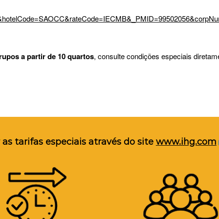
r&hotelCode=SAOCC&rateCode=IECMB&_PMID=99502056&corpNum
rupos a partir de 10 quartos
, consulte condições especiais diretam
as tarifas especiais através do site
www.ihg.com