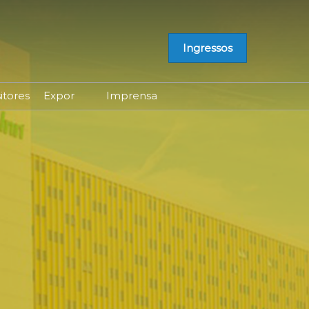
Ingressos
itores
Expor
Imprensa
Já sou Expositor
Credenciamento
Lista de Expositores
Contato
Lista de Produtos
Releases do Evento
Portal do Expositor