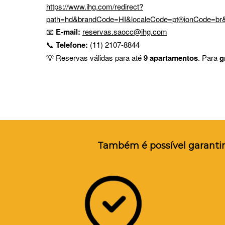
https://www.ihg.com/redirect?
path=hd&brandCode=HI&localeCode=pt®ionCode=b
📧
E-mail:
reservas.saocc@ihg.com
📞
Telefone:
(11) 2107-8844
💡 Reservas válidas para até
9 apartamentos
. Para
g
Também é possível garantir 