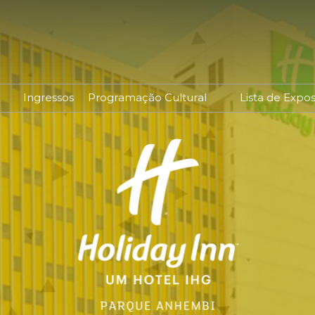
Ingressos
Programação Cultural
Lista de Expos
ba como Visitar
Programação Completa
ressos
Palestrantes
edenciamento
ta de Expositores
ta de Produtos
mo Chegar
el Holiday Inn
ita Escolar