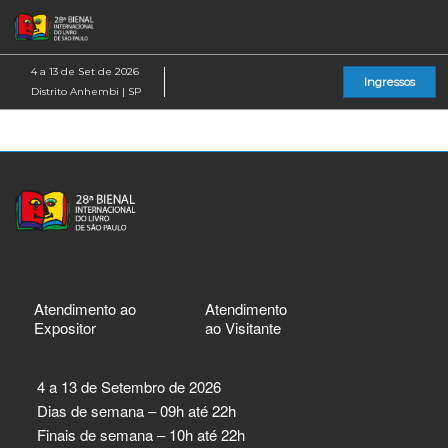
Pular
Ab
para
p
o
d
4 a 13 de Set de 2026
Ingressos
conteúdo
n
Distrito Anhembi | SP
Atendimento ao
Atendimento
Expositor
ao Visitante
4 a 13 de Setembro de 2026
Dias de semana – 09h até 22h
Finais de semana – 10h até 22h