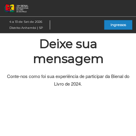
Pular
Ab
para
p
o
d
4 a 13 de Set de 2026
Ingressos
conteúdo
n
Distrito Anhembi | SP
Deixe sua
mensagem
Conte-nos como foi sua experiência de participar da Bienal do
Livro de 2024.